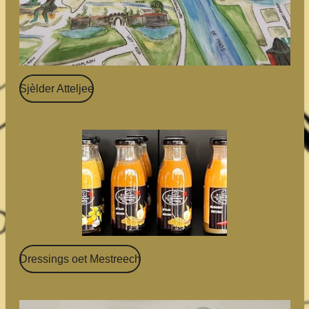
Sjèlder Atteljee
Dressings oet Mestreech