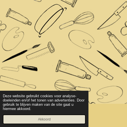
Deze website gebruikt cookies voor analyse-
doeleinden en/of het tonen van advertenties. Door
gebruik te blijven maken van de site gaat u
hiermee akkoord.
© 2020 - 2026 Atteljee Rogee
Powered by
JouwWeb
Akkoord