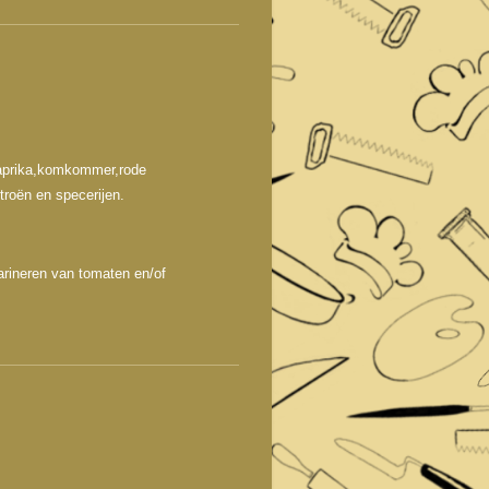
,paprika,komkommer,rode
troën en specerijen.
arineren van tomaten en/of