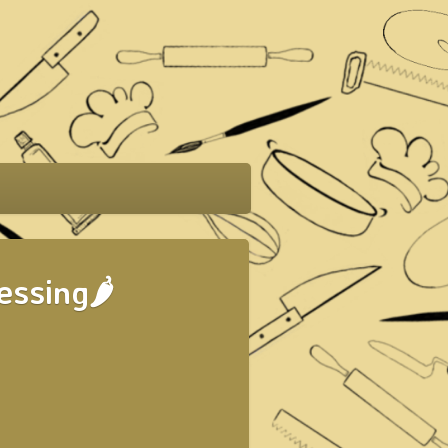
essing🌶