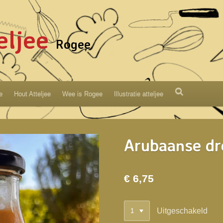
eljee
Rogee
e
Hout Atteljee
Wee is Rogee
Illustratie atteljee
Arubaanse dr
€ 6,75
Uitgeschakeld