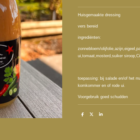
Huisgemaakte dressing
vers bereid
ingrediënten:
zonnebloem/olijfolie,azijn,eigeel
ui,tomaat,mosterd,suiker siroop,Ci
toepassing: bij salade en/of het m
komkommer en of rode ui.
Voorgebruik goed schudden
D
D
S
e
e
h
l
e
a
e
l
r
n
e